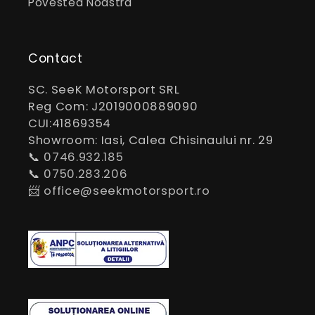
Povestea Noastra
Contact
SC. SeeK Motorsport SRL
Reg Com: J2019000889090
CUI:41869354
Showroom: Iasi, Calea Chisinaului nr. 29
📞
0746.932.185
📞
0750.283.206
📨
office@seekmotorsport.ro