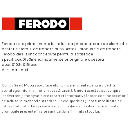
Ferodo este primul nume in industria producatoare de elemente
pentru sistemul de franare auto. Astazi, produsele de franare
Ferodo desi sunt concepute pentru a satisface
specificau0163iile echipamentelor originale acestea
depu0103u015fesc…
Vezi mai mult
Echipa SeeK Motorsport face eforturi permanente pentru a păstra
acurateţea informaţiilor din acestă pagină. Uneori acestea pot conţine
inadvertenţe: fotografia are caracter informativ şi poate conţine accesorii
neincluse în pachetele standard, unele specificaţii pot fi modificate de
catre producător fără preaviz sau pot conţine erori de operare. Toate
promoţiile prezente în site sunt valabile în limita stocului.