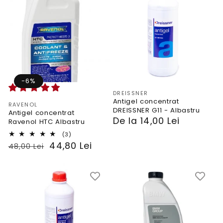
-6%
Vendor:
DREISSNER
Antigel concentrat
Vendor:
RAVENOL
DREISSNER G11 - Albastru
Antigel concentrat
PRP
De la 14,00 Lei
Ravenol HTC Albastru
3
(3)
total
PRP
Preț
44,80 Lei
48,00 Lei
reviews