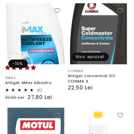
Stoc epuizat
-10%
Vendor:
COMMA
Antigel concentrat G11
Vendor:
4MAX
COMMA 1L
Antigel 4Max Albastru
PRP
22,50 Lei
1
(1)
total
PRP
Preț
27,80 Lei
31,00 Lei
reviews