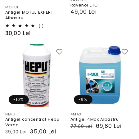
Vendor:
RAVENOL
Ravenol ETC
Vendor:
MOTUL
PRP
49,00 Lei
Antigel MOTUL EXPERT
Albastru
1
(1)
total
PRP
30,00 Lei
reviews
-10%
-9%
Vendor:
Vendor:
HEPU
4MAX
Antigel concentrat Hepu
Antigel 4Max Albastru
Verde
PRP
Preț
69,80 Lei
77,00 Lei
PRP
Preț
35,00 Lei
39,00 Lei