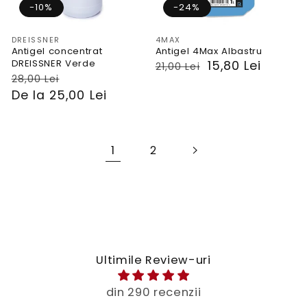
-10%
-24%
Vendor:
Vendor:
DREISSNER
4MAX
Antigel concentrat
Antigel 4Max Albastru
DREISSNER Verde
PRP
Preț
15,80 Lei
21,00 Lei
PRP
Preț
28,00 Lei
De la 25,00 Lei
1
2
Ultimile Review-uri
din 290 recenzii