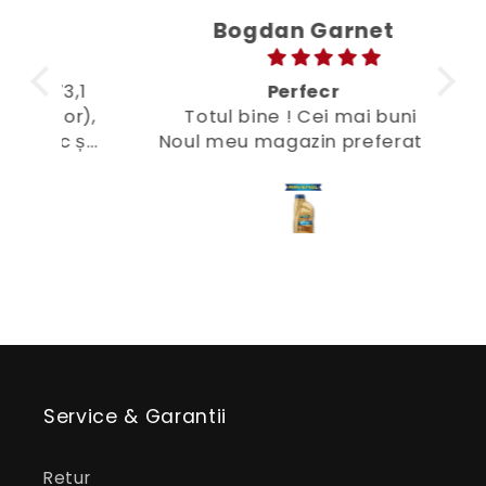
Bogdan Garnet
3,1
Perfecr
or),
Totul bine ! Cei mai buni
Sin
c și
Noul meu magazin preferat 😜
am
Ko
ale
fo
imp
mag
qu
Service & Garantii
Bi
Retur