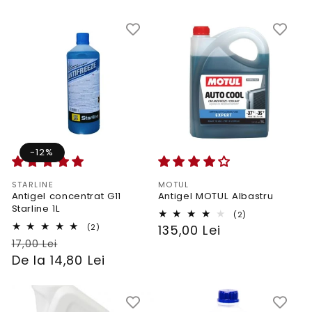
-12%
Vendor:
Vendor:
STARLINE
MOTUL
Antigel concentrat G11
Antigel MOTUL Albastru
Starline 1L
2
(2)
total
2
(2)
PRP
135,00 Lei
reviews
total
PRP
Preț
17,00 Lei
reviews
De la 14,80 Lei