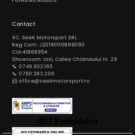
Povestea Noastra
Contact
SC. SeeK Motorsport SRL
Reg Com: J2019000889090
CUI:41869354
Showroom: Iasi, Calea Chisinaului nr. 29
📞
0746.932.185
📞
0750.283.206
📨
office@seekmotorsport.ro