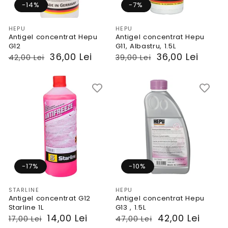
-14%
-7%
Vendor:
Vendor:
HEPU
HEPU
Antigel concentrat Hepu
Antigel concentrat Hepu
G12
G11, Albastru, 1.5L
PRP
Preț
36,00 Lei
PRP
Preț
36,00 Lei
42,00 Lei
39,00 Lei
-17%
-10%
Vendor:
Vendor:
STARLINE
HEPU
Antigel concentrat G12
Antigel concentrat Hepu
Starline 1L
G13 , 1.5L
PRP
Preț
14,00 Lei
PRP
Preț
42,00 Lei
17,00 Lei
47,00 Lei