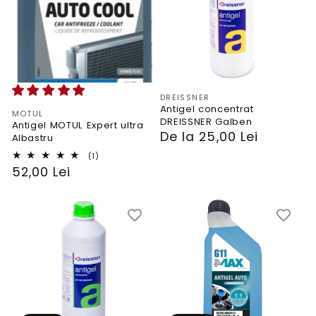
Vendor:
DREISSNER
Antigel concentrat
Vendor:
MOTUL
DREISSNER Galben
Antigel MOTUL Expert ultra
PRP
De la 25,00 Lei
Albastru
1
(1)
total
PRP
52,00 Lei
reviews