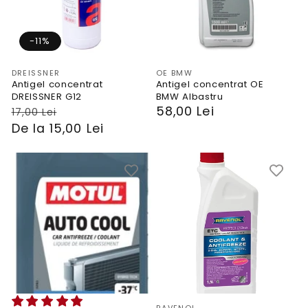
-11%
Vendor:
Vendor:
DREISSNER
OE BMW
Antigel concentrat
Antigel concentrat OE
DREISSNER G12
BMW Albastru
PRP
Preț
PRP
58,00 Lei
17,00 Lei
De la 15,00 Lei