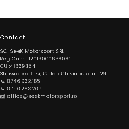
Contact
SC. SeeK Motorsport SRL
Reg Com: J2019000889090
CUI:41869354
Showroom: Iasi, Calea Chisinaului nr. 29
📞
0746.932.185
📞
0750.283.206
📨
office@seekmotorsport.ro