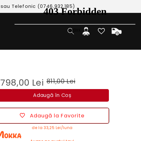
 sau Telefonic (0746.932.185)
Cos
Autentificare
798,00 Lei
811,00 Lei
Adaugă în Coș
Adaugă la Favorite
de la
33,25 Lei/luna