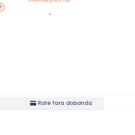
Avans pe gustul tau!
×
Rate fara dobanda