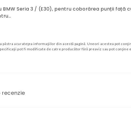
 BMW Seria 3 / (E30), pentru coborârea punții față c
ntru…
ăstra acurateţea informaţiilor din acestă pagină. Uneori acestea pot conţine
ecificaţii pot fi modificate de catre producător fără preaviz sau pot conţine 
o recenzie