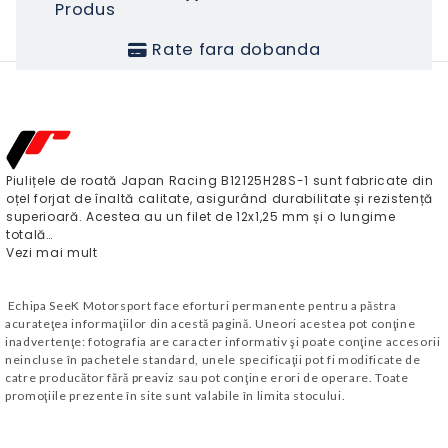
Produs
Rate fara dobanda
Piulițele de roată Japan Racing B12125H28S-1
sunt fabricate din
oțel forjat de înaltă calitate, asigurând durabilitate și rezistență
superioară. Acestea au un filet de 12x1,25 mm și o lungime
totală…
Vezi mai mult
Echipa SeeK Motorsport face eforturi permanente pentru a păstra
acurateţea informaţiilor din acestă pagină. Uneori acestea pot conţine
inadvertenţe: fotografia are caracter informativ şi poate conţine accesorii
neincluse în pachetele standard, unele specificaţii pot fi modificate de
catre producător fără preaviz sau pot conţine erori de operare. Toate
promoţiile prezente în site sunt valabile în limita stocului.