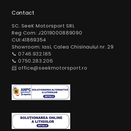
Contact
SC. SeeK Motorsport SRL
Reg Com: J2019000889090
CUI:41869354
Showroom: Iasi, Calea Chisinaului nr. 29
📞
0746.932.185
📞
0750.283.206
📨
office@seekmotorsport.ro