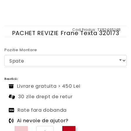
Cod Produs:
TXR246514B
PACHET REVIZIE Frane Texta 320173
Pozitie Montare
Beneficii:
Livrare gratuita > 450 Lei
30 zile drept de retur
Rate fara dobanda
Ai nevoie de ajutor?