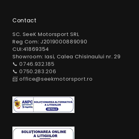
Contact
SC. SeeK Motorsport SRL
Reg Com: J2019000889090
CUI:41869354
Showroom: Iasi, Calea Chisinaului nr. 29
📞
0746.932.185
📞
0750.283.206
📨
office@seekmotorsport.ro