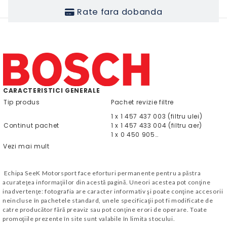
Rate fara dobanda
CARACTERISTICI GENERALE
Tip produs
Pachet revizie filtre
1 x 1 457 437 003 (filtru ulei)
Continut pachet
1 x 1 457 433 004
(filtru aer)
1 x 0 450 905…
Vezi mai mult
Echipa SeeK Motorsport face eforturi permanente pentru a păstra
acurateţea informaţiilor din acestă pagină. Uneori acestea pot conţine
inadvertenţe: fotografia are caracter informativ şi poate conţine accesorii
neincluse în pachetele standard, unele specificaţii pot fi modificate de
catre producător fără preaviz sau pot conţine erori de operare. Toate
promoţiile prezente în site sunt valabile în limita stocului.