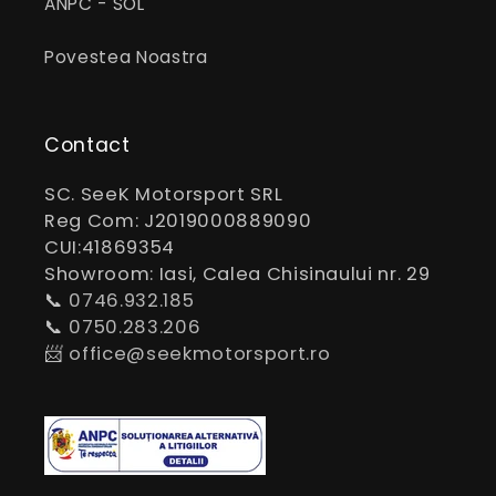
ANPC - SOL
Povestea Noastra
Contact
SC. SeeK Motorsport SRL
Reg Com: J2019000889090
CUI:41869354
Showroom: Iasi, Calea Chisinaului nr. 29
📞
0746.932.185
📞
0750.283.206
📨
office@seekmotorsport.ro