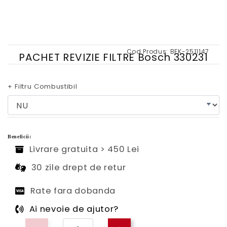
Cod Produs:
BFK-2511147
PACHET REVIZIE FILTRE Bosch 330231
+ Filtru Combustibil
Beneficii:
Livrare gratuita > 450 Lei
30 zile drept de retur
Rate fara dobanda
Ai nevoie de ajutor?