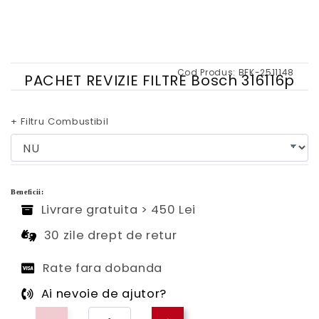
Cod Produs:
BFK-2511148
PACHET REVIZIE FILTRE Bosch 316116p
+ Filtru Combustibil
Beneficii:
Livrare gratuita > 450 Lei
30 zile drept de retur
Rate fara dobanda
Ai nevoie de ajutor?