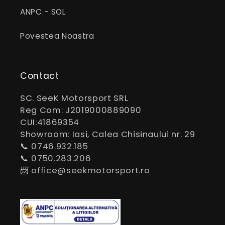
ANPC - SOL
Povestea Noastra
Contact
SC. SeeK Motorsport SRL
Reg Com: J2019000889090
CUI:41869354
Showroom: Iasi, Calea Chisinaului nr. 29
📞
0746.932.185
📞
0750.283.206
📨
office@seekmotorsport.ro