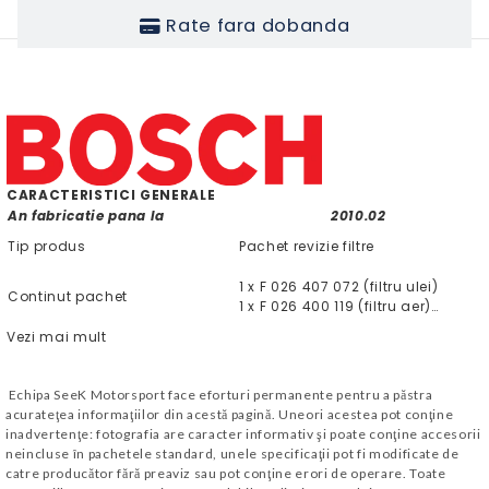
Rate fara dobanda
CARACTERISTICI GENERALE
An fabricatie pana la
2010.02
Tip produs
Pachet revizie filtre
1 x
F 026 407 072
(filtru ulei)
Continut pachet
1 x F 026 400 119
(filtru aer)…
Vezi mai mult
Echipa SeeK Motorsport face eforturi permanente pentru a păstra
acurateţea informaţiilor din acestă pagină. Uneori acestea pot conţine
inadvertenţe: fotografia are caracter informativ şi poate conţine accesorii
neincluse în pachetele standard, unele specificaţii pot fi modificate de
catre producător fără preaviz sau pot conţine erori de operare. Toate