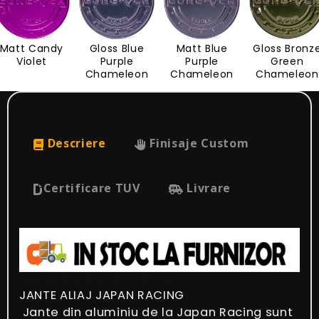
Gloss Bronze
Matt Bronze
Gloss Light
Matt Light Bl
Green
Green
Blue
Chameleon
Chameleon
Descriere
Finisaje Custom
Certificare TUV
Livrare
Japan Racing JR6 3D View
JANTE ALIAJ JAPAN RACING
Jante din aluminiu de la Japan Racing sunt