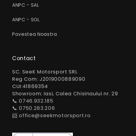
ANPC - SAL
ANPC - SOL
Povestea Noastra
Contact
SC. SeeK Motorsport SRL
Reg Com: J2019000889090
CUI:41869354
Showroom: Iasi, Calea Chisinaului nr. 29
📞
0746.932.185
📞
0750.283.206
📨
office@seekmotorsport.ro