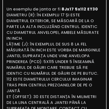
fiecare parte a unei jante:
Un exemplu de janta ar fi
8Jx17 5x112 ET30
DIAMETRU (R): ÎN EXEMPLU 17 ȘI ESTE
DIAMETRUL EXTERIOR, SE MĂSOARĂ DE LA O
PARTE LA ALTA INCLUZĂND CENTRUL. IDENTIC
CU DIAMETRUL ANVELOPEI, AMBELE MĂSURATE
IN INCH.
LĂȚIME (J): ÎN EXEMPLUL DE SUS 8 LA FEL
MĂSURATĂ ÎN INCH ESTE VORBA DE MARGINILE
JANTEI, SUPRAFAȚA UNDE VINE ANVELOPA
PRINDEREA (PCD): 5X115 UNDER 5 ÎNSEAMNĂ
NUMĂRUL DE GĂURI CARE TREBUIE SĂ FIE
IDENTIC CU NUMĂRUL DE GĂURI DE PE BUTUC.
112 ESTE
DIAMETRULUI CERCULUI IMAGINAR
TRAS PRIN CENTRUL PREZOANELOR DE PE O
JANTĂ
ET (OFFSET): 30 ESTE DISTANȚA ÎN MILIMETRI
DE LA LINA CENTRALĂ A JANTEI PÂNĂ LA
SUPRAFAȚA DE MONTARE, CONTACT CU