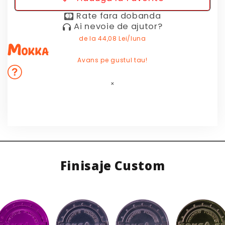
Rate fara dobanda
Ai nevoie de ajutor?
de la
44,08 Lei/luna
Avans pe gustul tau!
×
Finisaje Custom