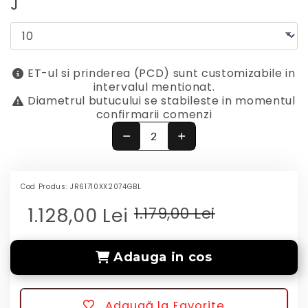
J
ET-ul si prinderea (PCD) sunt customizabile in
intervalul mentionat.
Diametrul butucului se stabileste in momentul
confirmarii comenzi
Cod Produs:
JR61710XX2074GBL
1.128,00 Lei
1.179,00 Lei
Adauga in cos
Adaugă la Favorite