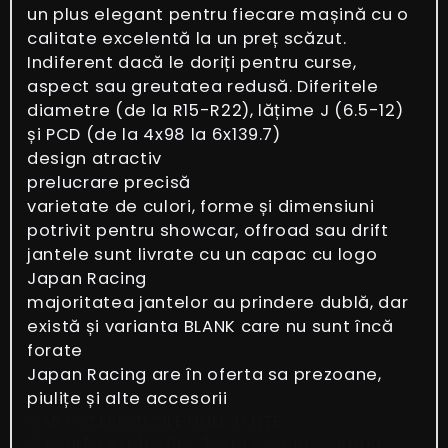
un plus elegant pentru fiecare mașină cu o
calitate excelentă la un preț scăzut.
Indiferent dacă le doriți pentru curse,
aspect sau greutatea redusă. Diferitele
diametre (de la R15-R22), lățime J (6.5-12)
și PCD (de la 4x98 la 6x139.7)
design atractiv
prelucrare precisă
varietate de culori, forme și dimensiuni
potrivit pentru showcar, offroad sau drift
jantele sunt livrate cu un capac cu logo
Japan Racing
majoritatea jantelor au prindere dublă, dar
există și varianta BLANK care nu sunt încă
forate
Japan Racing are în oferta sa prezoane,
piulițe și alte accesorii
CARACTERISTICILE UNEI JANTE
O scurtă explicație despre ce înseamnă