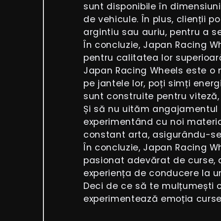
sunt disponibile în dimensiuni
de vehicule. În plus, clienții 
argintiu sau auriu, pentru a se p
În concluzie, Japan Racing W
pentru calitatea lor superioară
Japan Racing Wheels este o ma
pe jantele lor, poți simți ene
sunt construite pentru viteză, p
Și să nu uităm angajamentul l
experimentând cu noi material
constant arta, asigurându-se 
În concluzie, Japan Racing Wh
pasionat adevărat de curse, a
experiența de conducere la un
Deci de ce să te mulțumești c
experimentează emoția cursei