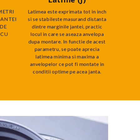
METRI
Latimea este exprimata tot in inch
JANTEI
si se stabileste masurand distanta
 DE
dintre marginile jantei, practic
 CU
locul in care se aseaza anvelopa
dupa montare. In functie de acest
parametru, se poate aprecia
latimea minima si maxima a
anvelopelor ce pot fi montate in
conditii optime pe acea janta.