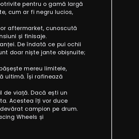
 potrivite pentru o gamă largă
te, cum ar fi negru lucios,
lor aftermarket, cunoscută
iuni și finisaje.
nței. De îndată ce pui ochii
unt doar niște jante obișnuite;
pășește mereu limitele,
 ultimă. Își rafinează
 de viață. Dacă ești un
ta. Acestea îți vor duce
n adevărat campion pe drum.
acing Wheels și