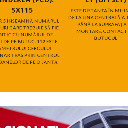
5X115
ESTE DISTANȚA ÎN MILI
DE LA LINA CENTRALĂ A 
R 5 ÎNSEAMNĂ NUMĂRUL
PÂNĂ LA SUPRAFAȚA
URI CARE TREBUIE SĂ FIE
MONTARE, CONTACT
ENTIC CU NUMĂRUL DE
BUTUCUL
 DE PE BUTUC. 112 ESTE
AMETRULUI CERCULUI
NAR TRAS PRIN CENTRUL
OANELOR DE PE O JANTĂ