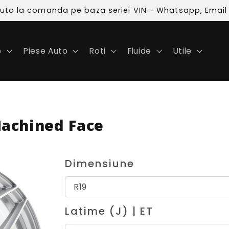
 auto la comanda pe baza seriei VIN - Whatsapp, Email
e
Piese Auto
Roti
Fluide
Utile
Machined Face
Dimensiune
Latime (J) | ET