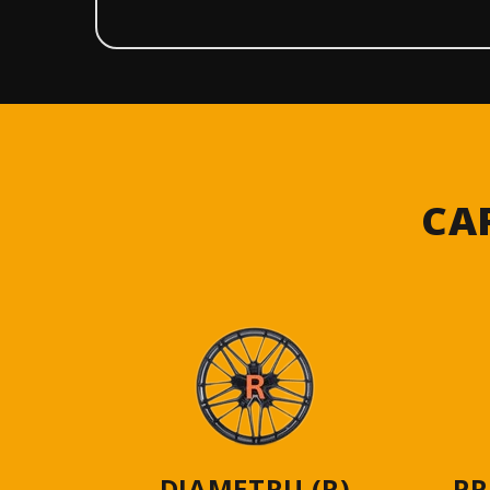
CA
DIAMETRU (R)
PR