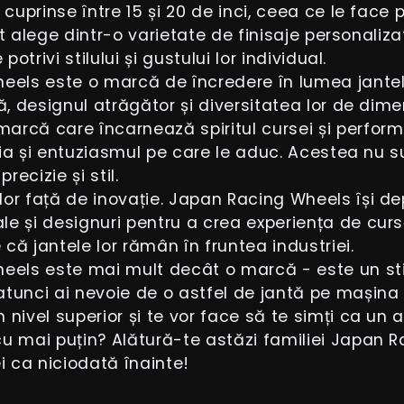
 cuprinse între 15 și 20 de inci, ceea ce le face
pot alege dintr-o varietate de finisaje personaliza
otrivi stilului și gustului lor individual.
heels este o marcă de încredere în lumea jante
, designul atrăgător și diversitatea lor de dimens
rcă care încarnează spiritul cursei și performa
rgia și entuziasmul pe care le aduc. Acestea nu s
recizie și stil.
or față de inovație. Japan Racing Wheels își de
e și designuri pentru a crea experiența de cursă
că jantele lor rămân în fruntea industriei.
eels este mai mult decât o marcă - este un stil
tunci ai nevoie de o astfel de jantă pe mașina 
 nivel superior și te vor face să te simți ca u
u mai puțin? Alătură-te astăzi familiei Japan R
 ca niciodată înainte!