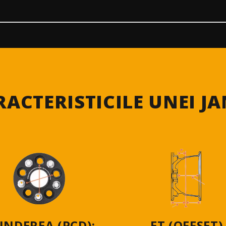
RACTERISTICILE UNEI JA
INDEREA (PCD):
ET (OFFSET)