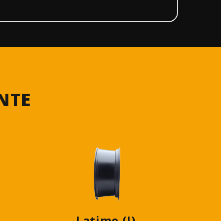
NTE
Latime (J)