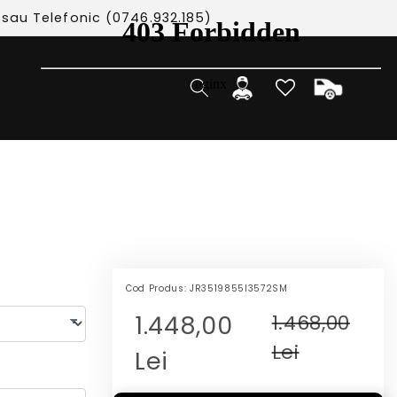
 sau Telefonic (0746.932.185)
Cos
Autentificare
Cod Produs:
JR3519855I3572SM
1.448,00
1.468,00
Lei
Lei