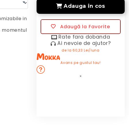
Adauga in cos
omizabile in
Adaugă la Favorite
in momentul
Rate fara dobanda
Ai nevoie de ajutor?
de la
60,33 Lei/luna
Avans pe gustul tau!
×