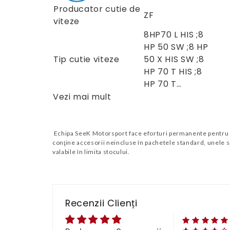
Producator cutie de
ZF
viteze
8HP70 L HIS ;8
HP 50 SW ;8 HP
Tip cutie viteze
50 X HIS SW ;8
HP 70 T HIS ;8
HP 70 T…
Vezi mai mult
Echipa SeeK Motorsport face eforturi permanente pentru a p
conţine accesorii neincluse în pachetele standard, unele sp
valabile în limita stocului.
Recenzii Clienți