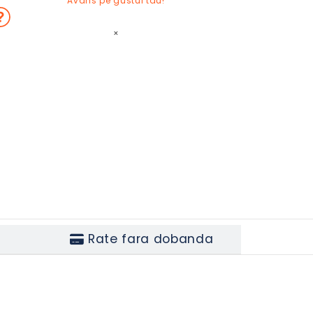
Avans pe gustul tau!
×
Rate fara dobanda