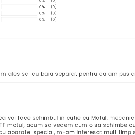
0%
(0)
0%
(0)
0%
(0)
0%
(0)
am ales sa iau baia separat pentru ca am pus alt
ru ca voi face schimbul in cutie cu Motul, mec
 ATF motul, acum sa vedem cum o sa schimbe cut
u aparatel special, m-am interesat mult timp s