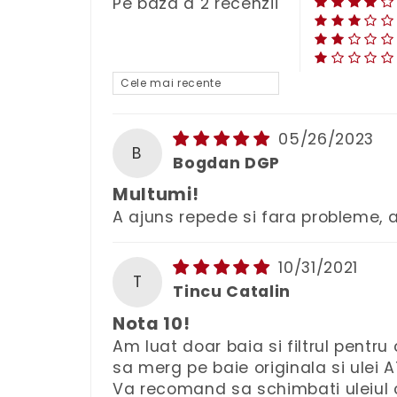
Pe baza a 2 recenzii
Sort by
05/26/2023
B
Bogdan DGP
Multumi!
A ajuns repede si fara probleme, 
10/31/2021
T
Tincu Catalin
Nota 10!
Am luat doar baia si filtrul pent
sa merg pe baie originala si ulei
Va recomand sa schimbati uleiul c