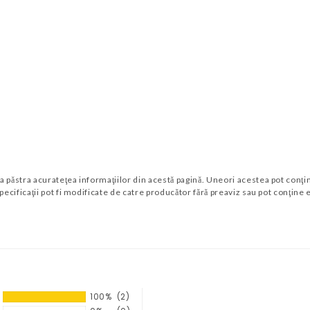
ăstra acurateţea informaţiilor din acestă pagină. Uneori acestea pot conţine
ecificaţii pot fi modificate de catre producător fără preaviz sau pot conţine 
100%
(2)