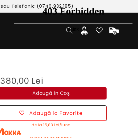
 sau Telefonic (0746.932.185)
Cos
Autentificare
380,00 Lei
Adaugă în Coș
Adaugă la Favorite
de la
15,83 Lei/luna