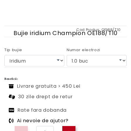
Cod Produs:
OE188/T10
Bujie iridium Champion OE188/T10
Tip bujie
Numar electrozi
Beneficii:
Livrare gratuita > 450 Lei
30 zile drept de retur
Rate fara dobanda
Ai nevoie de ajutor?