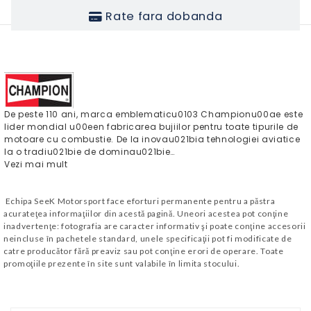
Rate fara dobanda
De peste 110 ani, marca emblematicu0103 Championu00ae este
lider mondial u00een fabricarea bujiilor pentru toate tipurile de
motoare cu combustie. De la inovau021bia tehnologiei aviatice
la o tradiu021bie de dominau021bie…
Vezi mai mult
Echipa SeeK Motorsport face eforturi permanente pentru a păstra
acurateţea informaţiilor din acestă pagină. Uneori acestea pot conţine
inadvertenţe: fotografia are caracter informativ şi poate conţine accesorii
neincluse în pachetele standard, unele specificaţii pot fi modificate de
catre producător fără preaviz sau pot conţine erori de operare. Toate
promoţiile prezente în site sunt valabile în limita stocului.