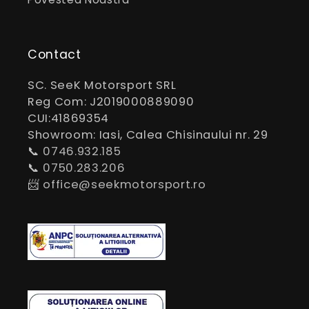
Contact
SC. SeeK Motorsport SRL
Reg Com: J2019000889090
CUI:41869354
Showroom: Iasi, Calea Chisinaului nr. 29
📞
0746.932.185
📞
0750.283.206
📨
office@seekmotorsport.ro