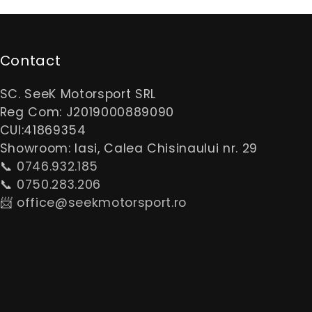
Contact
SC. SeeK Motorsport SRL
Reg Com: J2019000889090
CUI:41869354
Showroom: Iasi, Calea Chisinaului nr. 29
📞
0746.932.185
📞
0750.283.206
📨
office@seekmotorsport.ro