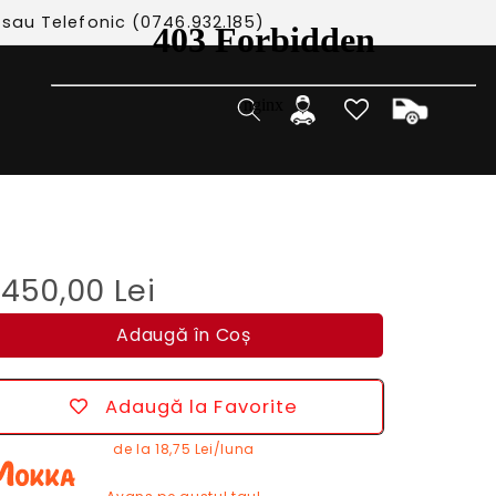
 sau Telefonic (0746.932.185)
Cos
Autentificare
450,00 Lei
Adaugă în Coș
Adaugă la Favorite
de la
18,75 Lei/luna