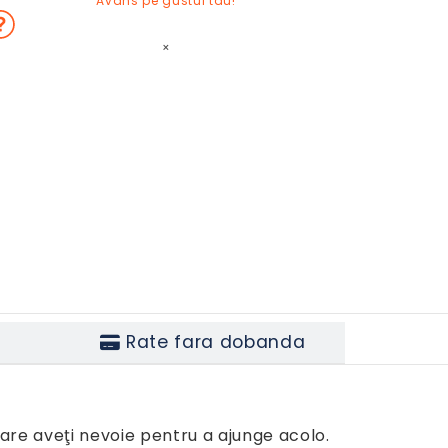
Avans pe gustul tau!
×
Rate fara dobanda
are aveţi nevoie pentru a ajunge acolo.