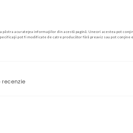
ăstra acurateţea informaţiilor din acestă pagină. Uneori acestea pot conţine
ecificaţii pot fi modificate de catre producător fără preaviz sau pot conţine 
o recenzie