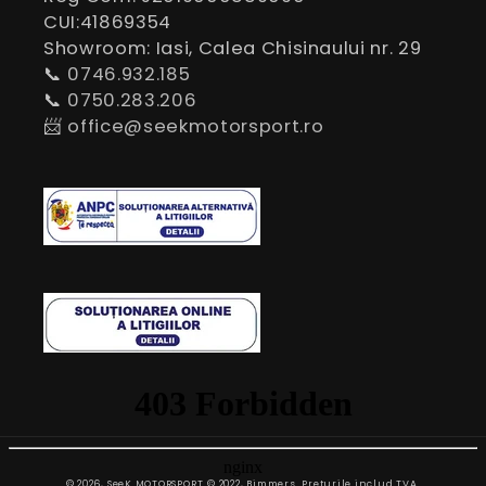
CUI:41869354
Showroom: Iasi, Calea Chisinaului nr. 29
📞
0746.932.185
📞
0750.283.206
📨
office@seekmotorsport.ro
Modalitate
© 2026,
SeeK MOTORSPORT
© 2022, Bimmers. Preturile includ TVA.