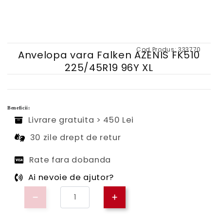
Cod Produs:
333770
Anvelopa vara Falken AZENIS FK510
225/45R19 96Y XL
Beneficii:
Livrare gratuita > 450 Lei
30 zile drept de retur
Rate fara dobanda
Ai nevoie de ajutor?