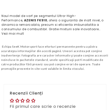
Noul model de varf pe segmentul Ultra-High-
Performance,
AZENIS FK510
, ofera o siguranta de inalt nivel, o
dinamica remarcabila, precum si eficienta imbunatatita a
consumului de combustibil. Gratie mixturii sale inovatoare…
Vezi mai mult
Echipa SeeK Motorsport face eforturi permanente pentru a păstra
acurateţea informaţiilor din acestă pagină. Uneori acestea pot conţine
inadvertenţe: fotografia are caracter informativ şi poate conţine accesorii
neincluse în pachetele standard, unele specificaţii pot fi modificate de
catre producător fără preaviz sau pot conţine erori de operare. Toate
promoţiile prezente în site sunt valabile în limita stocului.
Recenzii Clienți
Fii primul care scrie o recenzie