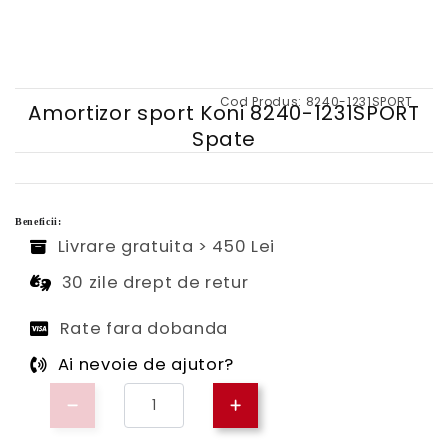
Cod Produs:
8240-1231SPORT
Amortizor sport Koni 8240-1231SPORT
Spate
Beneficii:
Livrare gratuita > 450 Lei
30 zile drept de retur
Rate fara dobanda
Ai nevoie de ajutor?