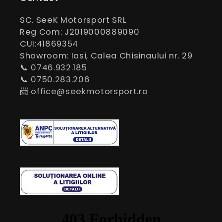
SC. SeeK Motorsport SRL
Reg Com: J2019000889090
CUI:41869354
Showroom: Iasi, Calea Chisinaului nr. 29
📞
0746.932.185
📞
0750.283.206
📨
office@seekmotorsport.ro