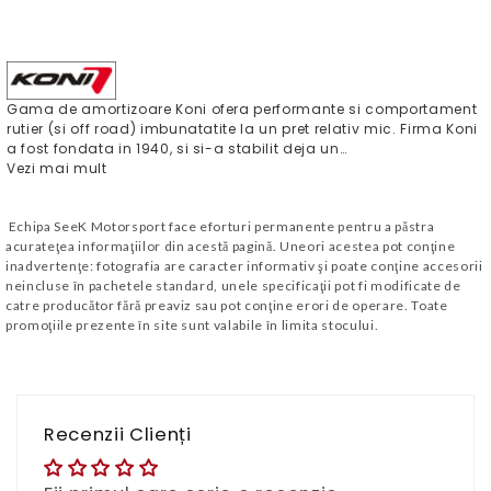
Gama de amortizoare Koni ofera performante si comportament
rutier (si off road) imbunatatite la un pret relativ mic. Firma Koni
a fost fondata in 1940, si si-a stabilit deja un…
Vezi mai mult
Echipa SeeK Motorsport face eforturi permanente pentru a păstra
acurateţea informaţiilor din acestă pagină. Uneori acestea pot conţine
inadvertenţe: fotografia are caracter informativ şi poate conţine accesorii
neincluse în pachetele standard, unele specificaţii pot fi modificate de
catre producător fără preaviz sau pot conţine erori de operare. Toate
promoţiile prezente în site sunt valabile în limita stocului.
Recenzii Clienți